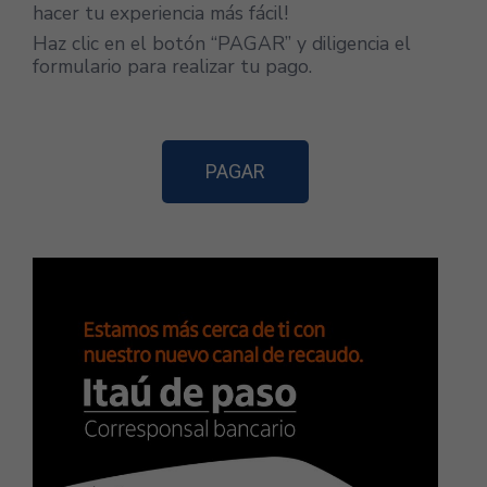
hacer tu experiencia más fácil!
Haz clic en el botón “PAGAR” y diligencia el
formulario para realizar tu pago.
PAGAR