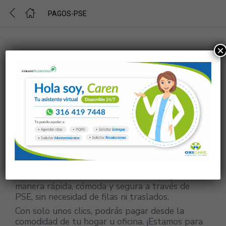
PAGOS-PSE
×
Pagos PSE
¡Paga Fácilmente a través
de PSE!
En IPS OXICARE, trabajamos constantemente
para hacer más sencillo tu acceso a nuestros
servicios. Ahora puedes realizar tus pagos de
manera rápida, cómoda y segura a través de
PSE, sin necesidad de filas ni traslados.
Con solo unos clics, podrás pagar desde la
comodidad de tu hogar u oficina. ¡Estamos para